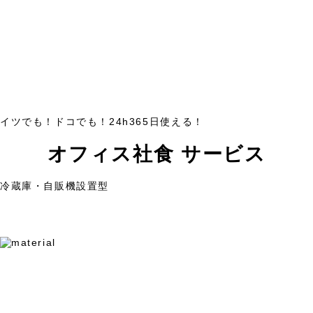
イツで
も
！
ドコで
も
！
2
4
h
365
日
使
え
る
！
オ
フ
ィ
ス
社
食
サ
ー
ビス
冷蔵庫・自販機設置型