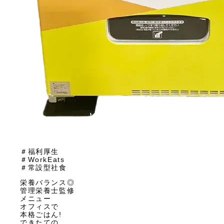
＃福利厚生
＃WorkEats
＃常設型社食
栄養バランス◎
管理栄養士監修
メニュー
オフィスで
本格ごはん!
できたての